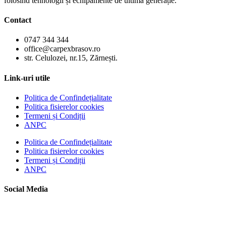
folosind tehnologii și echipamente de ultimă generație.
Contact
0747 344 344
office@carpexbrasov.ro
str. Celulozei, nr.15, Zărnești.
Link-uri utile
Politica de Confindețialitate
Politica fisierelor cookies
Termeni și Condiții
ANPC
Politica de Confindețialitate
Politica fisierelor cookies
Termeni și Condiții
ANPC
Social Media